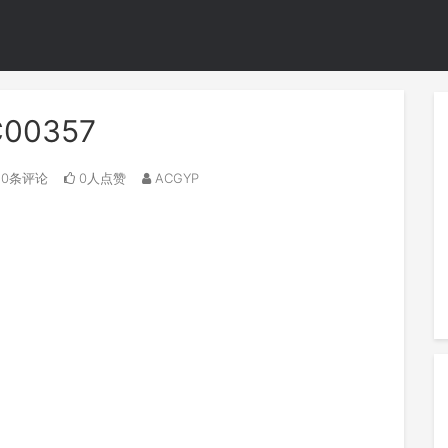
C00357
0条评论
0人点赞
ACGYP