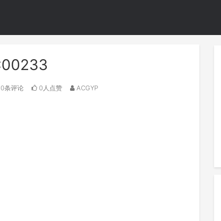
C00233
0条评论
0人点赞
ACGYP