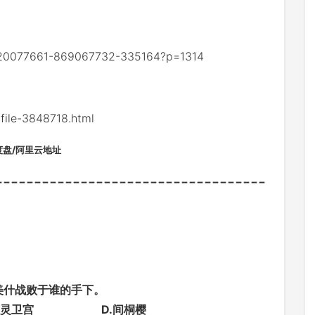
/20077661-869067732-335164?p=1314
le-3848718.html
度盘/阿里云地址
-----------------------------------
吉尔伽美什战败于谁的手下。
 C.英灵卫宫 D.间桐樱