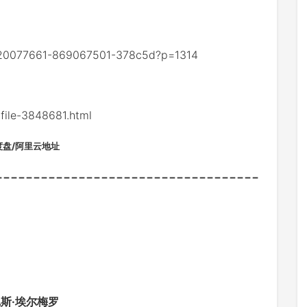
20077661-869067501-378c5d?p=1314
le-3848681.html
度盘/阿里云地址
-----------------------------------
尼斯·埃尔梅罗