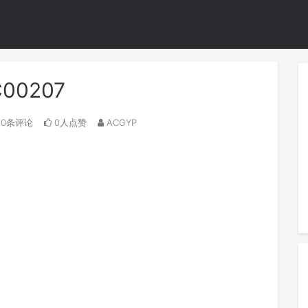
C00207
0条评论
0人点赞
ACGYP