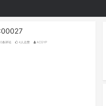
C00027
0条评论
4人点赞
ACGYP