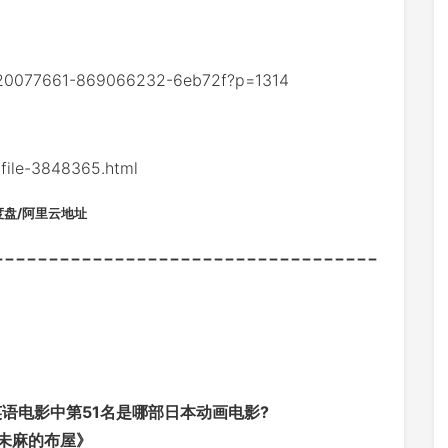
20077661-869066232-6eb72f?p=1314
le-3848365.html
度盘/阿里云地址
-----------------------------------
英语电影中第51名是哪部日本动画电影?
《未麻的布屋》